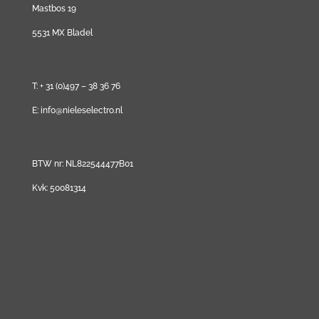
Mastbos 19
5531 MX Bladel
T: + 31 (0)497 – 38 36 76
E: info@nieleselectro.nl
BTW nr: NL822544477B01
Kvk: 50081314